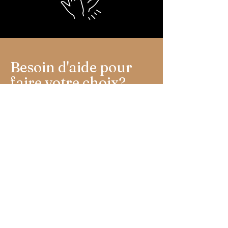
Besoin d'aide pour
faire votre choix?
Besoin d'info? Vous avez une
questions? Vous aimeriez discuter de
votre événement? On est là pour ça!
Par téléphone
438-788-5015
, en
clavardage ou par courriel via la page
contact.